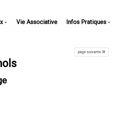
ux
Vie Associative
Infos Pratiques
page suivante
nols
ge