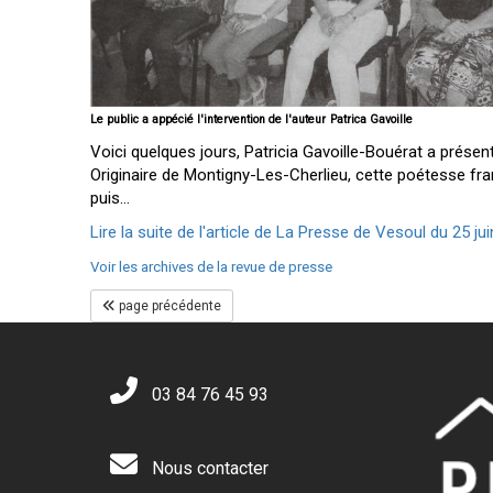
Le public a appécié l'intervention de l'auteur
Patrica Gavoille
Voici quelques jours, Patricia Gavoille-Bouérat a prése
Originaire de Montigny-Les-Cherlieu, cette poétesse fra
puis...
Lire la suite de l'article de La Presse de Vesoul du 25 jui
Voir les archives de la revue de presse
page précédente
03 84 76 45 93
Nous contacter