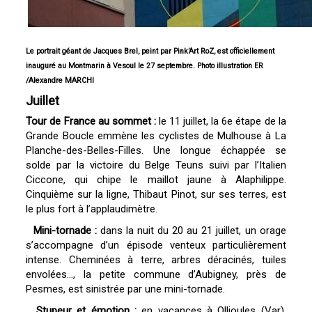
Le portrait géant de Jacques Brel, peint par Pink’Art RoZ, est officiellement
inauguré au Montmarin à Vesoul le 27 septembre. Photo illustration ER
/Alexandre MARCHI
Juillet
Tour de France au sommet :
le 11 juillet, la 6e étape de la
Grande Boucle emmène les cyclistes de Mulhouse à La
Planche-des-Belles-Filles. Une longue échappée se
solde par la victoire du Belge Teuns suivi par l’Italien
Ciccone, qui chipe le maillot jaune à Alaphilippe.
Cinquième sur la ligne, Thibaut Pinot, sur ses terres, est
le plus fort à l’applaudimètre.
Mini-tornade :
dans la nuit du 20 au 21 juillet, un orage
s’accompagne d’un épisode venteux particulièrement
intense. Cheminées à terre, arbres déracinés, tuiles
envolées…, la petite commune d’Aubigney, près de
Pesmes, est sinistrée par une mini-tornade.
Stupeur et émotion :
en vacances à Ollioules (Var),