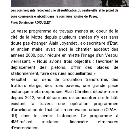
Les commerçants redoutent une désertification du centre-ville si le projet de
zone commerciale aboutit dans la commune voisine de Pusey.
Photo Dominique ROQUELET
Le vaste programme de travaux menés au coeur de la
cité de la Motte depuis plusieurs années n’y est sans
doute pas étranger. Alain Joyandet , ex-secrétaire d’État,
et ancien maire, avait lancé le chantier audébut des
années 2000, pour réduire en miette l’image d’un Vesoul
vieillissant. « Nous avions trois objectifs : favoriser le
déplacement des piétons, offrir des places de
stationnement, faire des rues accueillantes ».
Résultat : un sens de circulation transformé, des
trottoirs élargis, des rues pavées, une grande place
historique métamorphosée. Alain Chrétien, député-maire
depuis 2012, veut désormais se concentrer sur le bâti
existant, à travers une opération programmée
d’amélioration de l’habitat en rénovation urbaine (OPAH-
RU) dans le centre historique. Ce programme à
4M€,mêlant incitation financière etmesures
d’expropriation