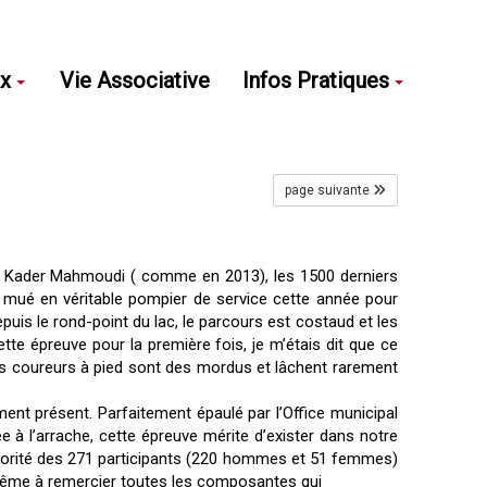
ux
Vie Associative
Infos Pratiques
page suivante
 de Kader Mahmoudi ( comme en 2013), les 1500 derniers
t mué en véritable pompier de service cette année pour
puis le rond-point du lac, le parcours est costaud et les
ette épreuve pour la première fois, je m’étais dit que ce
Les coureurs à pied sont des mordus et lâchent rarement
nt présent. Parfaitement épaulé par l’Office municipal
 à l’arrache, cette épreuve mérite d’exister dans notre
 majorité des 271 participants (220 hommes et 51 femmes)
d même à remercier toutes les composantes qui