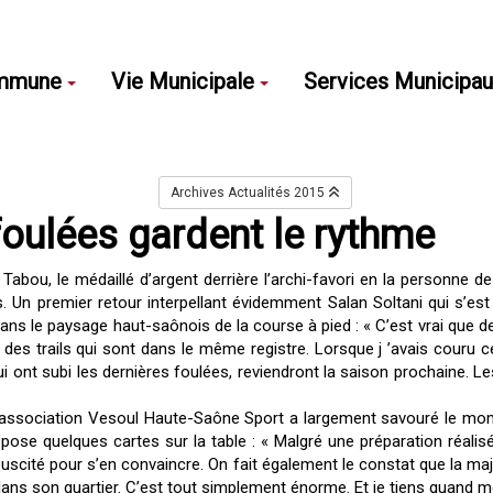
mmune
Vie Municipale
Services Municipa
Archives Actualités 2015
foulées gardent le rythme
 Tabou, le médaillé d’argent derrière l’archi-favori en la personne
s. Un premier retour interpellant évidemment Salan Soltani qui s’es
dans le paysage haut-saônois de la course à pied : « C’est vrai que de
t des trails qui sont dans le même registre. Lorsque j ’avais couru c
i ont subi les dernières foulées, reviendront la saison prochaine. 
 l’association Vesoul Haute-Saône Sport a largement savouré le mome
ose quelques cartes sur la table : « Malgré une préparation réalisée
t suscité pour s’en convaincre. On fait également le constat que la
 dans son quartier. C’est tout simplement énorme. Et je tiens quan