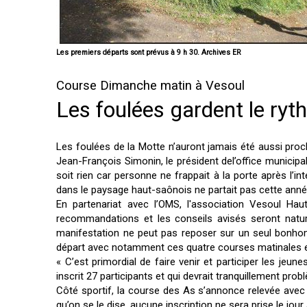
Les premiers départs sont prévus à 9 h 30. Archives ER
Course Dimanche matin à Vesoul
Les foulées gardent le ry
Les foulées de la Motte n’auront jamais été aussi proche
Jean-François Simonin, le président del’office municipal
soit rien car personne ne frappait à la porte après l’i
dans le paysage haut-saônois ne partait pas cette année,
En partenariat avec l’OMS, l'association Vesoul Ha
recommandations et les conseils avisés seront natur
manifestation ne peut pas reposer sur un seul bonhom
départ avec notamment ces quatre courses matinales e
« C’est primordial de faire venir et participer les jeun
inscrit 27 participants et qui devrait tranquillement pr
Côté sportif, la course des As s’annonce relevée ave
qu’on se le dise, aucune inscription ne sera prise le jour 