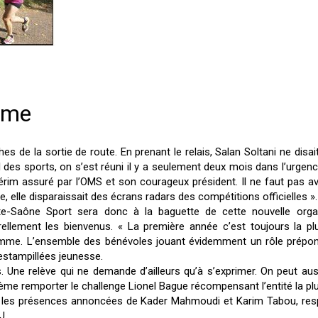
thme
s de la sortie de route. En prenant le relais, Salan Soltani ne disai
 des sports, on s’est réuni il y a seulement deux mois dans l’urgenc
ntérim assuré par l’OMS et son courageux président. Il ne faut pas 
 elle disparaissait des écrans radars des compétitions officielles ».
ute-Saône Sport sera donc à la baguette de cette nouvelle orga
ellement les bienvenus. « La première année c’est toujours la pl
me. L’ensemble des bénévoles jouant évidemment un rôle prépondéra
stampillées jeunesse.
es. Une relève qui ne demande d’ailleurs qu’à s’exprimer. On peut au
oblème remporter le challenge Lionel Bague récompensant l’entité la pl
c les présences annoncées de Kader Mahmoudi et Karim Tabou, respe
J.