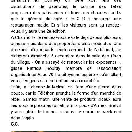
dimanche en journée). Un père Noël fera des
distributions de papillotes, le comité des fêtes
proposera des pâtisseries et boissons chaudes tandis
que la gérante du café « le 3 D » assurera une
restauration rapide. Et si les visiteurs sont au rendez-
vous, il y aura une 2e édition.
A Charmoille, le rendez-vous existe déjà depuis plusieurs
années mais dans des proportions plus modestes. Une
douzaine d’exposants, exclusivement de l’artisanat, se
nicheront dimanche 6 décembre dans la salle des fêtes
du village. « On a essayé de renouveler les exposants »,
glisse Patricia Bourdy, membre de l’association
organisatrice Asac 70. La citoyenne espère « qu’en allant
voter, les gens se rendront aussi au marché ».
Enfin, à Echenoz-la-Méline, on fera d’une pierre deux
coups, car le Téléthon prendra la forme d’un marché de
Noël. Samedi matin, une vente de produits locaux aura
lieu sous le préau associatif sur la place d’Armes. Bref, il
y aura plein de bonnes raisons de sortir ce week-end
dans l’agglo.
C.C.