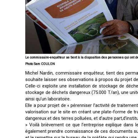
Le commissaire-enquêteur se tient à la disposition des personnes qui ont d
Photo Sam COULON
Michel Nardin, commissaire enquêteur, tient des perma
souhaite laisser ses observations à propos du projet de 
Celle-ci exploite une installation de stockage de déch
stockage de déchets dangereux (75.000 T/an), une unité 
ainsi qu’un laboratoire.
Elle a pour projet de « pérenniser l’activité de traiteme
valorisation sur le site en créant une plate-forme de t
dangereux et des terres polluées, et d’autre part,d’insti
» Voilà brièvement ce que l’entreprise explique dans 
également prendre connaissance de ces documents sur l
et le remettre sur le bureau de la préfète qui rendra une