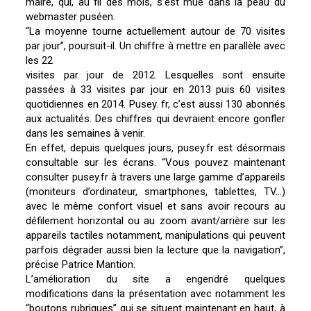
maire, qui, au fil des mois, s’est mué dans la peau du
webmaster puséen.
“La moyenne tourne actuellement autour de 70 visites
par jour”, poursuit-il. Un chiffre à mettre en parallèle avec
les 22
visites par jour de 2012. Lesquelles sont ensuite
passées à 33 visites par jour en 2013 puis 60 visites
quotidiennes en 2014. Pusey. fr, c’est aussi 130 abonnés
aux actualités. Des chiffres qui devraient encore gonfler
dans les semaines à venir.
En effet, depuis quelques jours, pusey.fr est désormais
consultable sur les écrans. “Vous pouvez maintenant
consulter pusey.fr à travers une large gamme d’appareils
(moniteurs d’ordinateur, smartphones, tablettes, TV…)
avec le même confort visuel et sans avoir recours au
défilement horizontal ou au zoom avant/arrière sur les
appareils tactiles notamment, manipulations qui peuvent
parfois dégrader aussi bien la lecture que la navigation”,
précise Patrice Mantion.
L’amélioration du site a engendré quelques
modifications dans la présentation avec notamment les
“boutons rubriques” qui se situent maintenant en haut, à