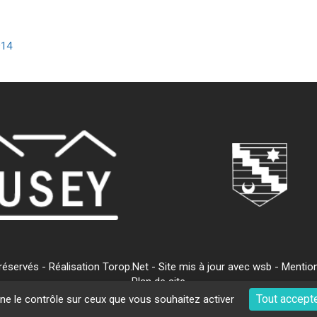
914
servés - Réalisation Torop.Net - Site mis à jour avec
wsb
-
Mention
Plan de site
Tout accept
nne le contrôle sur ceux que vous souhaitez activer