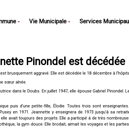
mmune
Vie Municipale
Services Municipa
nnette Pinondel est décédée
’est brusquement aggravé. Elle est décédée le 18 décembre à l’hôpita
ne sœur aînée.
tutrice dans le Doubs. En juillet 1947, elle épouse Gabriel Pinondel. 
que puis d’une petite-fille, Élodie. Toutes trois sont enseignantes
 Pusey en 1971. Jeannette y enseignera de 1973 jusqu’à sa retrait
lle avait toujours des projets. Elle a participé à de très nombreuses
liothèque, la gym douce. Elle brodait, aimait les voyages et les parti