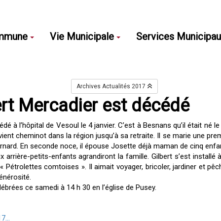
mmune
Vie Municipale
Services Municipa
Archives Actualités 2017
ert Mercadier est décédé
dé à l’hôpital de Vesoul le 4 janvier. C’est à Besnans qu’il était né le
evient cheminot dans la région jusqu’à sa retraite. Il se marie une p
ernard. En seconde noce, il épouse Josette déjà maman de cinq enfant
ix arrière-petits-enfants agrandiront la famille. Gilbert s’est instal
 « Pétrolettes comtoises ». Il aimait voyager, bricoler, jardiner et p
énérosité.
ébrées ce samedi à 14 h 30 en l’église de Pusey.
7...