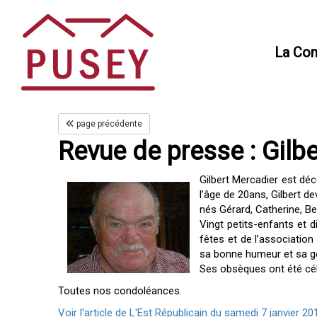
Panneau de gestion des cookies
La Co
page précédente
Revue de presse : Gilb
Gilbert Mercadier est décé
l’âge de 20ans, Gilbert d
nés Gérard, Catherine, B
Vingt petits-enfants et d
fêtes et de l’association
sa bonne humeur et sa g
Ses obsèques ont été cél
Toutes nos condoléances.
Voir l'article de L'Est Républicain du samedi 7 janvier 201