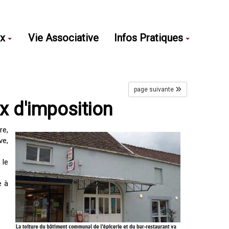
ux
Vie Associative
Infos Pratiques
page suivante
x d'imposition
re,
ve,
 le
e à