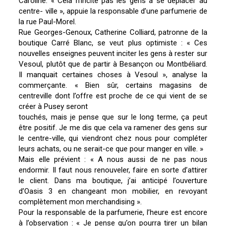
Caroline. « Cela n’incite pas les gens à se déplacer au
centre- ville », appuie la responsable d’une parfumerie de
la rue Paul-Morel.
Rue Georges-Genoux, Catherine Colliard, patronne de la
boutique Carré Blanc, se veut plus optimiste : « Ces
nouvelles enseignes peuvent inciter les gens à rester sur
Vesoul, plutôt que de partir à Besançon ou Montbéliard.
Il manquait certaines choses à Vesoul », analyse la
commerçante. « Bien sûr, certains magasins de
centreville dont l’offre est proche de ce qui vient de se
créer à Pusey seront
touchés, mais je pense que sur le long terme, ça peut
être positif. Je me dis que cela va ramener des gens sur
le centre-ville, qui viendront chez nous pour compléter
leurs achats, ou ne serait-ce que pour manger en ville. »
Mais elle prévient : « A nous aussi de ne pas nous
endormir. Il faut nous renouveler, faire en sorte d’attirer
le client. Dans ma boutique, j’ai anticipé l’ouverture
d’Oasis 3 en changeant mon mobilier, en revoyant
complètement mon merchandising ».
Pour la responsable de la parfumerie, l’heure est encore
à l’observation : « Je pense qu’on pourra tirer un bilan