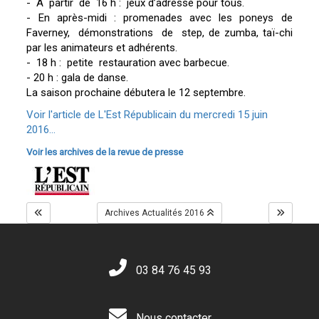
- À partir de 16 h : jeux d’adresse pour tous.
- En après-midi : promenades avec les poneys de
Faverney, démonstrations de step, de zumba, taï-chi
par les animateurs et adhérents.
- 18 h : petite restauration avec barbecue.
- 20 h : gala de danse.
La saison prochaine débutera le 12 septembre.
Voir l'article de L'Est Républicain du mercredi 15 juin
2016...
Voir les archives de la revue de presse
Archives Actualités 2016
03 84 76 45 93
Nous contacter