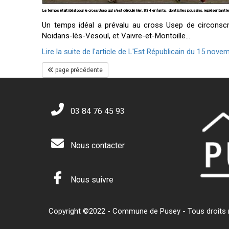
Le temps était idéal pour le cross Usep qui s’est déroulé hier. 334 enfants, dont ici les poussins, représentant l
Un temps idéal a prévalu au cross Usep de circonscri
Noidans-lès-Vesoul, et Vaivre-et-Montoille...
Lire la suite de l'article de L'Est Républicain du 15 nov
page précédente
03 84 76 45 93
Nous contacter
Nous suivre
Copyright ©2022 - Commune de Pusey - Tous droits ré