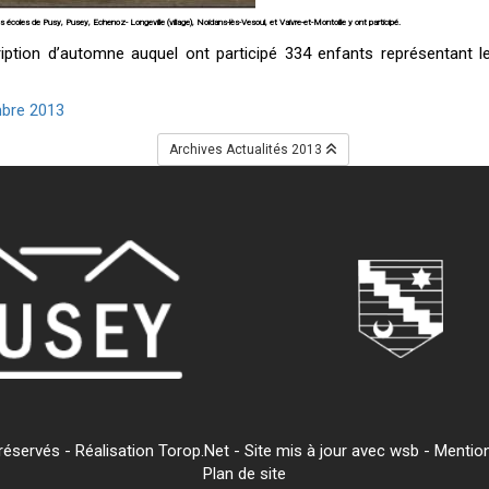
es écoles de Pusy, Pusey, Echenoz- Longeville (village), Noidans-lès-Vesoul, et Vaivre-et-Montoille y ont participé.
ption d’automne auquel ont participé 334 enfants représentant les
embre 2013
Archives Actualités 2013
servés - Réalisation Torop.Net - Site mis à jour avec
wsb
-
Mention
Plan de site