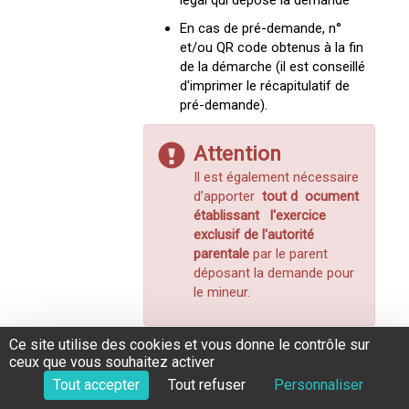
légal qui dépose la demande
En cas de pré-demande, n°
et/ou QR code obtenus à la fin
de la démarche (il est conseillé
d'imprimer le récapitulatif de
pré-demande).
Attention
Il est également nécessaire
d’apporter
tout d
ocument
établissant
l'exercice
exclusif de l'autorité
parentale
par le parent
déposant la demande pour
le mineur.
Ce site utilise des cookies et vous donne le contrôle sur
Le mineur n’a qu’un seul parent
ceux que vous souhaitez activer
Il faut présenter les documents suivants :
Tout accepter
Tout refuser
Personnaliser
Carte d'identité du mineur