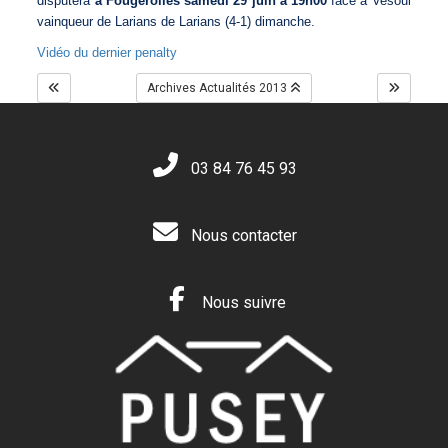
disputera
à Fougerolles samedi 29 juin à 19h00
face à Vesoul
vainqueur de Larians de Larians (4-1) dimanche.
Vidéo du dernier penalty
Archives Actualités 2013
03 84 76 45 93
Nous contacter
Nous suivre