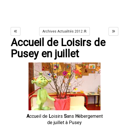
Archives Actualités 2012
Accueil de Loisirs de
Pusey en juillet
A
ccueil de
L
oisirs
S
ans
H
ébergement
de juillet à Pusey