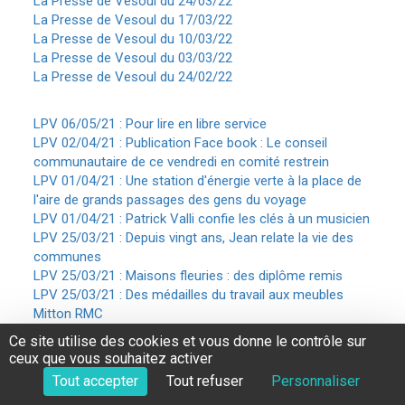
La Presse de Vesoul du 24/03/22
La Presse de Vesoul du 17/03/22
La Presse de Vesoul du 10/03/22
La Presse de Vesoul du 03/03/22
La Presse de Vesoul du 24/02/22
LPV 06/05/21 : Pour lire en libre service
LPV 02/04/21 : Publication Face book : Le conseil
communautaire de ce vendredi en comité restrein
LPV 01/04/21 : Une station d'énergie verte à la place de
l'aire de grands passages des gens du voyage
LPV 01/04/21 : Patrick Valli confie les clés à un musicien
LPV 25/03/21 : Depuis vingt ans, Jean relate la vie des
communes
LPV 25/03/21 : Maisons fleuries : des diplôme remis
LPV 25/03/21 : Des médailles du travail aux meubles
Mitton RMC
LPV 18/03/21 : Ils viennent renforcer l'équipe
Ce site utilise des cookies et vous donne le contrôle sur
communale
ceux que vous souhaitez activer
LPV 11/03/21 : L'entraînement à repris pour les
Tout accepter
Tout refuser
Personnaliser
footballeurs